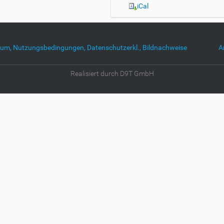
iCal
um, Nutzungsbedingungen, Datenschutzerkl., Bildnachweise
A
Realisiert durch D9T GmbH