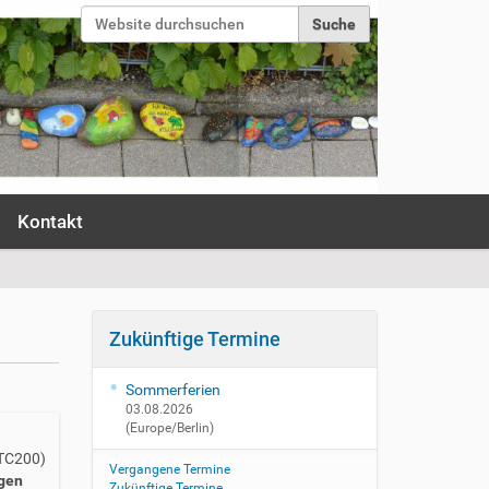
Website durchsuchen
Erweiterte Suche…
Anmelden
Kontakt
Zukünftige Termine
Sommerferien
03.08.2026
(Europe/Berlin)
UTC200)
Vergangene Termine
gen
Zukünftige Termine…